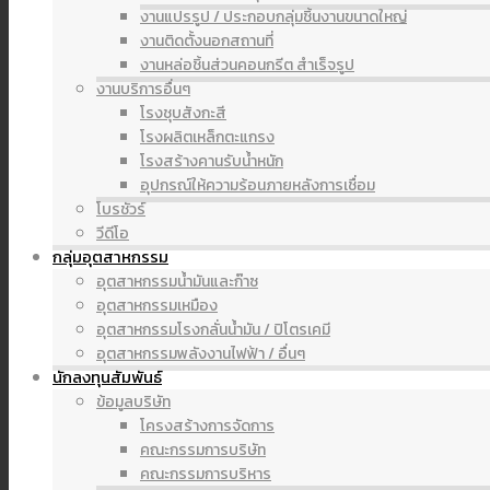
งานแปรรูป / ประกอบกลุ่มชิ้นงานขนาดใหญ่
งานติดตั้งนอกสถานที่
งานหล่อชิ้นส่วนคอนกรีต สำเร็จรูป
งานบริการอื่นๆ
โรงชุบสังกะสี
โรงผลิตเหล็กตะแกรง
โรงสร้างคานรับน้ำหนัก
อุปกรณ์ให้ความร้อนภายหลังการเชื่อม
โบรชัวร์
วีดีโอ
กลุ่มอุตสาหกรรม
อุตสาหกรรมน้ำมันและก๊าซ
อุตสาหกรรมเหมือง
อุตสาหกรรมโรงกลั่นน้ำมัน / ปิโตรเคมี
อุตสาหกรรมพลังงานไฟฟ้า / อื่นๆ
นักลงทุนสัมพันธ์
ข้อมูลบริษัท
โครงสร้างการจัดการ
คณะกรรมการบริษัท
คณะกรรมการบริหาร