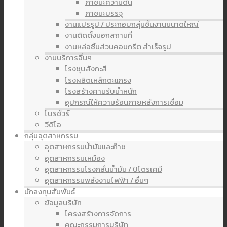
ภาชนะความดัน
ภาชนะบรรจุ
งานแปรรูป / ประกอบกลุ่มชิ้นงานขนาดใหญ่
งานติดตั้งนอกสถานที่
งานหล่อชิ้นส่วนคอนกรีต สำเร็จรูป
งานบริการอื่นๆ
โรงชุบสังกะสี
โรงผลิตเหล็กตะแกรง
โรงสร้างคานรับน้ำหนัก
อุปกรณ์ให้ความร้อนภายหลังการเชื่อม
โบรชัวร์
วีดีโอ
กลุ่มอุตสาหกรรม
อุตสาหกรรมน้ำมันและก๊าซ
อุตสาหกรรมเหมือง
อุตสาหกรรมโรงกลั่นน้ำมัน / ปิโตรเคมี
อุตสาหกรรมพลังงานไฟฟ้า / อื่นๆ
นักลงทุนสัมพันธ์
ข้อมูลบริษัท
โครงสร้างการจัดการ
คณะกรรมการบริษัท