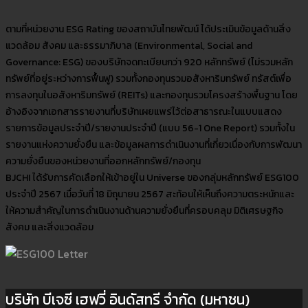
ตามที่หน่วยงาน ESG Rating ของสถาบันไทยพัฒน์ ได้ประเมินข้อมูลด้านสิ่ง
แวดล้อม สังคม และธรรมาภิบาล (Environmental, Social and
Governance: ESG) ของบริษัทจดทะเบียนกว่า 920 หลักทรัพย์ (ไม่รวมหลัก
ทรัพย์ที่อยู่ระหว่างการฟื้นฟู) รวมทั้งกองทุนรวมอสังหาริมทรัพย์ ทรัสต์เพื่อ
การลงทุนในอสังหาริมทรัพย์ (REITs) และกองทุนรวมโครงสร้างพื้นฐาน โดย
อ้างอิงจากเอกสารรายงานที่บริษัทเผยแพร่ไว้ต่อสาธารณะในแบบแสดง
รายการข้อมูลประจำปี/รายงานประจำปี (แบบ 56-1 One Report) รวมทั้งใน
รายงานแห่งความยั่งยืน และข้อมูลผลการดำเนินงานที่เกี่ยวเนื่องกับการพัฒนา
ความยั่งยืนของหน่วยงานที่ออกหลักทรัพย์/กองทุน
BJCHI ได้รับการคัดเลือกให้เข้าอยู่ใน Universe ของกลุ่มหลักทรัพย์ ESG100
ประจำปี 2567 เมื่อวันที่ 18 มิถุนายน 2567 สะท้อนให้เห็นถึงความตระหนักและ
ให้ความสำคัญในการดำเนินงานด้านความยั่งยืนที่ครอบคลุม มิติเศรษฐกิจ
สังคม และสิ่งแวดล้อม
บริษัท บีเจซี เฮฟวี่ อินดัสทรี จำกัด (มหาชน)