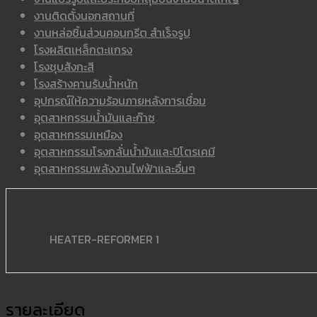
งานติดตั้งนอกสถานที่
งานหล่อชิ้นส่วนคอนกรีต สำเร็จรูป
โรงผลิตเหล็กตะแกรง
โรงชุบสังกะสี
โรงสร้างคานรับน้ำหนัก
อุปกรณ์ให้ความร้อนภายหลังการเชื่อม
อุตสาหกรรมน้ำมันและก๊าซ
อุตสาหกรรมเหมือง
อุตสาหกรรมโรงกลั่นน้ำมันและปิโตรเคมี
อุตสาหกรรมพลังงานไฟฟ้าและอื่นๆ
HEATER-REFORMER 1
รายละเอียด