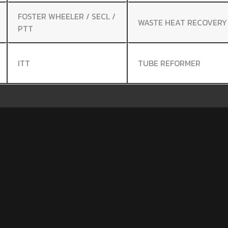
FOSTER WHEELER / SECL /
WASTE HEAT RECOVERY
PTT
ITT
TUBE REFORMER