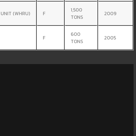
1,500
 UNIT (WHRU)
F
2009
TONS
600
F
2005
TONS