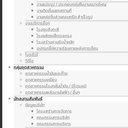
งานแปรรูป / ประกอบกลุ่มชิ้นงานขนาดใหญ่
งานติดตั้งนอกสถานที่
งานหล่อชิ้นส่วนคอนกรีต สำเร็จรูป
งานบริการอื่นๆ
โรงชุบสังกะสี
โรงผลิตเหล็กตะแกรง
โรงสร้างคานรับน้ำหนัก
อุปกรณ์ให้ความร้อนภายหลังการเชื่อม
โบรชัวร์
วีดีโอ
กลุ่มอุตสาหกรรม
อุตสาหกรรมน้ำมันและก๊าซ
อุตสาหกรรมเหมือง
อุตสาหกรรมโรงกลั่นน้ำมัน / ปิโตรเคมี
อุตสาหกรรมพลังงานไฟฟ้า / อื่นๆ
นักลงทุนสัมพันธ์
ข้อมูลบริษัท
โครงสร้างการจัดการ
คณะกรรมการบริษัท
คณะกรรมการบริหาร