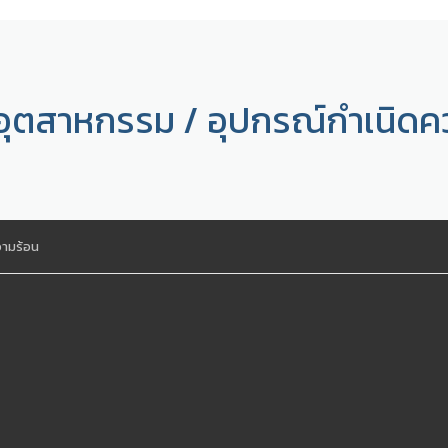
อุตสาหกรรม / อุปกรณ์กำเนิดค
วามร้อน