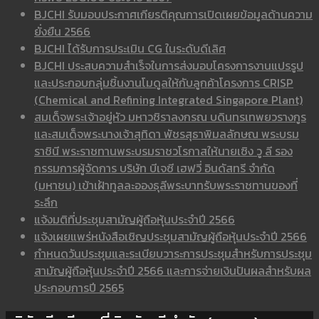
BJCHI รับมอบประกาศเกียรติคุณการเปิดเผยข้อมูลด้านความ
ยั่งยืน 2566
BJCHI ได้รับการประเมิน CG ในระดับดีเลิศ
BJCHI ประสบความสำเร็จในการส่งมอบโครงการงานแปรรูป
และประกอบกลุ่มชิ้นงานโมดูลให้กับลูกค้าโครงการ CRISP
(Chemical and Refining Integrated Singapore Plant)
สมเด็จพระเจ้าอยู่หัว มหาวชิราลงกรณ บดินทรเทพยวรางกูร
และสมเด็จพระนางเจ้าสุทิดา พัชรสุธาพิมลลักษณ พระบรม
ราชินี พระราชทานพระบรมราชวโรกาสให้นายเซิง วู ลี รอง
กรรมการผู้จัดการ บริษัท บีเจซี เฮฟวี่ อินดัสทรี จำกัด
(มหาชน) เข้าเฝ้าทูลละอองธุลีพระบาทรับพระราชทานของที่
ระลึก
แจ้งมติที่ประชุมสามัญผู้ถือหุ้นประจำปี 2566
แจ้งเผยแพร่หนังสือเชิญประชุมสามัญผู้ถือหุ้นประจำปี 2566
กำหนดวันประชุมและระเบียบวาระการประชุมสำหรับการประชุม
สามัญผู้ถือหุ้นประจำปี 2566 และการจ่ายเงินปันผลสำหรับผล
ประกอบการปี 2565