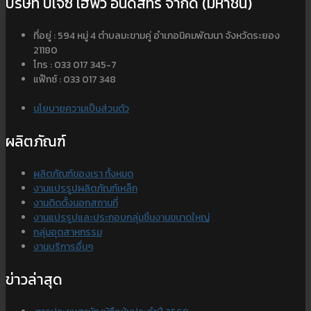
บริษัท บีเจซี เฮฟวี่ อินดัสทรี จำกัด (มหาชน)
ที่อยู่ : 594 หมู่ 4 ตำบลมะขามคู่ อำเภอนิคมพัฒนา จังหวัดระยอง
21180
โทร : 033 017 345-7
แฟ๊กซ์ : 033 017 348
นโยบายความเป็นส่วนตัว
ผลิตภัณฑ์
ผลิตภัณฑ์ของเรา ทั้งหมด
งานแปรรูปผลิตภัณฑ์เหล็ก
งานติดตั้งนอกสถานที่
งานแปรรูปและประกอบกลุ่มชิ้นงานขนาดใหญ่
กลุ่มอุตสาหกรรม
งานบริการอื่นๆ
ข่าวล่าสุด