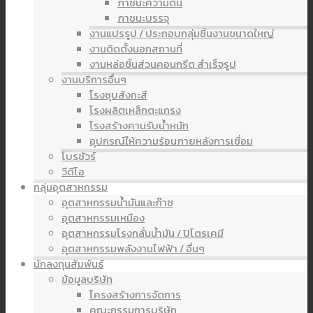
ภาชนะความดัน
ภาชนะบรรจุ
งานแปรรูป / ประกอบกลุ่มชิ้นงานขนาดใหญ่
งานติดตั้งนอกสถานที่
งานหล่อชิ้นส่วนคอนกรีต สำเร็จรูป
งานบริการอื่นๆ
โรงชุบสังกะสี
โรงผลิตเหล็กตะแกรง
โรงสร้างคานรับน้ำหนัก
อุปกรณ์ให้ความร้อนภายหลังการเชื่อม
โบรชัวร์
วีดีโอ
กลุ่มอุตสาหกรรม
อุตสาหกรรมน้ำมันและก๊าซ
อุตสาหกรรมเหมือง
อุตสาหกรรมโรงกลั่นน้ำมัน / ปิโตรเคมี
อุตสาหกรรมพลังงานไฟฟ้า / อื่นๆ
นักลงทุนสัมพันธ์
ข้อมูลบริษัท
โครงสร้างการจัดการ
คณะกรรมการบริษัท