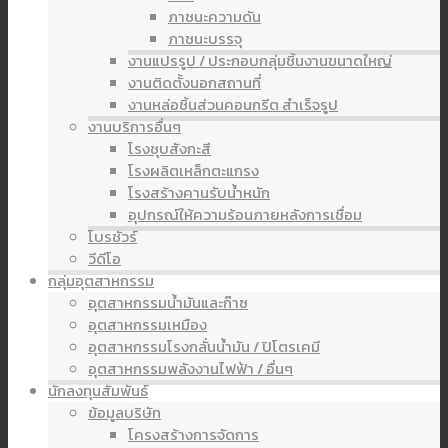
ภาชนะความดัน
ภาชนะบรรจุ
งานแปรรูป / ประกอบกลุ่มชิ้นงานขนาดใหญ่
งานติดตั้งนอกสถานที่
งานหล่อชิ้นส่วนคอนกรีต สำเร็จรูป
งานบริการอื่นๆ
โรงชุบสังกะสี
โรงผลิตเหล็กตะแกรง
โรงสร้างคานรับน้ำหนัก
อุปกรณ์ให้ความร้อนภายหลังการเชื่อม
โบรชัวร์
วีดีโอ
กลุ่มอุตสาหกรรม
อุตสาหกรรมน้ำมันและก๊าซ
อุตสาหกรรมเหมือง
อุตสาหกรรมโรงกลั่นน้ำมัน / ปิโตรเคมี
อุตสาหกรรมพลังงานไฟฟ้า / อื่นๆ
นักลงทุนสัมพันธ์
ข้อมูลบริษัท
โครงสร้างการจัดการ