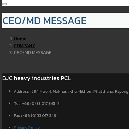
CEO/MD MESSAGE
Home
COMPANY
CEO/MD MESSAGE
BJC heavy industries PCL
Address : 594 Moo 4, Makham Khu, Nikhom Phatthana, Rayong,
Tel : +66 (0) 33 017 345-7
Fax : +66 (0) 33 017 348
Privacy Policy