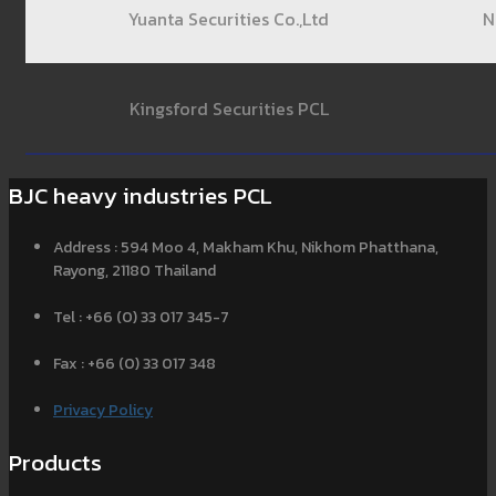
Yuanta Securities Co.,Ltd
N
Kingsford Securities PCL
BJC heavy industries PCL
Address : 594 Moo 4, Makham Khu, Nikhom Phatthana,
Rayong, 21180 Thailand
Tel : +66 (0) 33 017 345-7
Fax : +66 (0) 33 017 348
Privacy Policy
Products